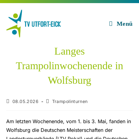
Zum
Inhalt
springen
Menü
Langes
Trampolinwochenende in
Wolfsburg
Beitrag
Beitrags-
08.05.2026
Trampolinturnen
veröffentlicht:
Kategorie:
Am letzten Wochenende, vom 1. bis 3. Mai, fanden in
Wolfsburg die Deutschen Meisterschaften der
Landesturnverbände (LTV Pokal) und die Deutschen