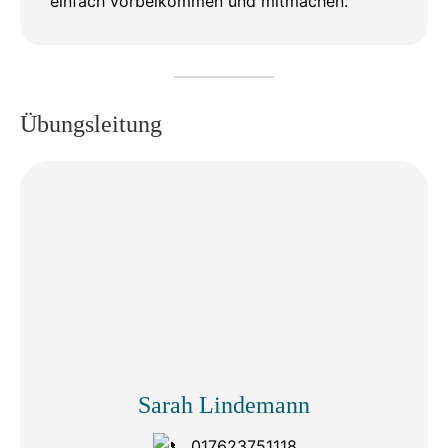
einfach vorbeikommen und mitmachen.
Übungsleitung
Sarah Lindemann
017623751118