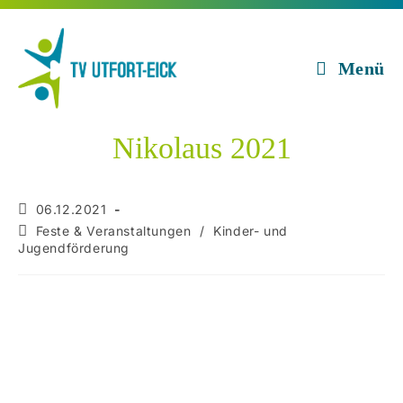
Zum
Inhalt
springen
Menü
Nikolaus 2021
Beitrag
06.12.2021
veröffentlicht:
Beitrags-
Feste & Veranstaltungen
/
Kinder- und
Kategorie:
Jugendförderung