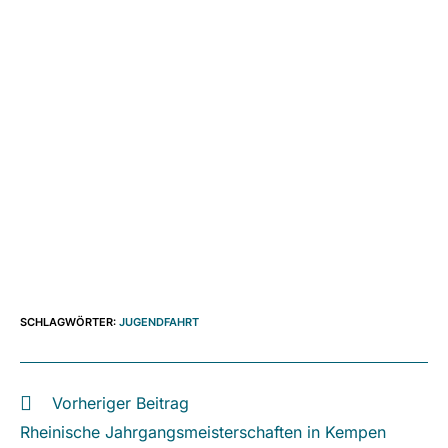
SCHLAGWÖRTER
:
JUGENDFAHRT
Vorheriger Beitrag
Weitere
Artikel
Rheinische Jahrgangsmeisterschaften in Kempen
ansehen