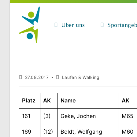
Zum
Inhalt
springen
Über uns
Sportangeb
Beitrag
Beitrags-
27.08.2017
Laufen & Walking
veröffentlicht:
Kategorie:
Platz
AK
Name
AK
161
(3)
Geke, Jochen
M65
169
(12)
Boldt, Wolfgang
M60