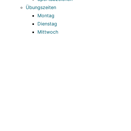
Übungszeiten
Montag
Dienstag
Mittwoch
Donnerstag
Freitag
Sonntag
Veranstaltungen
Bürgerfest 2026
Archiv
Bürgerfest
Kinder- & Jugendförderung
Laufen & Walking
Trampolinturnen
Shop
Website-