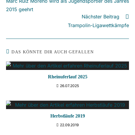
Marc Ruiz Moreno wird als Jugendsportler des Jahres
ansehen
2015 geehrt
Nächster Beitrag
Trampolin-Ligawettkämpfe
DAS KÖNNTE DIR AUCH GEFALLEN
Rheinuferlauf 2025
26.07.2025
Herbstläufe 2019
22.09.2019